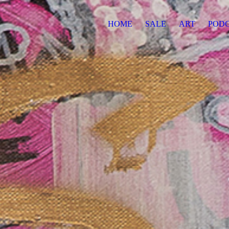
HOME
SALE
ART
POD