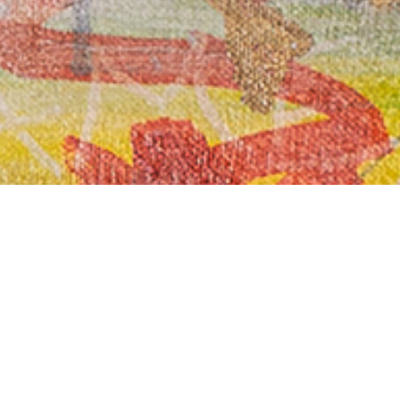
URBAN
ART
... umfasst jegliche legale oder illegale Kunst
... im stätischen Raum.
... covers all art that arises in the urban
... context be it legal or illegal.