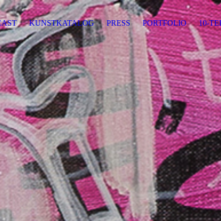
CAST
KUNSTKATALOG
PRESS
PORTFOLIO
10-T